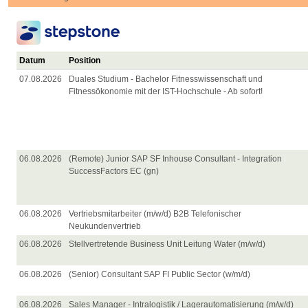
Datum
Position
07.08.2026
Duales Studium - Bachelor Fitnesswissenschaft und
Fitnessökonomie mit der IST-Hochschule - Ab sofort!
06.08.2026
(Remote) Junior SAP SF Inhouse Consultant - Integration
SuccessFactors EC (gn)
06.08.2026
Vertriebsmitarbeiter (m/w/d) B2B Telefonischer
Neukundenvertrieb
06.08.2026
Stellvertretende Business Unit Leitung Water (m/w/d)
06.08.2026
(Senior) Consultant SAP FI Public Sector (w/m/d)
06.08.2026
Sales Manager - Intralogistik / Lagerautomatisierung (m/w/d)