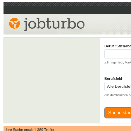
Beruf / Stichwor
z.B. Ingenieur, Mar
Berufsfeld
Alle durchsuchen o
Suche star
Ihre Suche ergab 1.389 Treffer