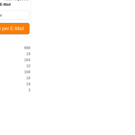
r
E-Mail
 per E-Mail
988
19
164
10
168
18
19
3