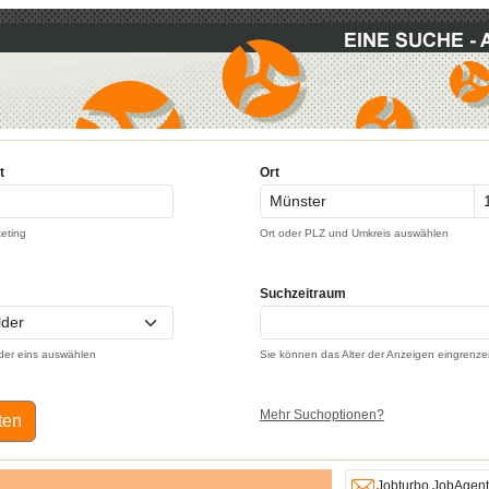
t
Ort
keting
Ort oder PLZ und Umkreis auswählen
Suchzeitraum
der eins auswählen
Sie können das Alter der Anzeigen eingrenze
Mehr Suchoptionen?
ten
Jobturbo JobAgent