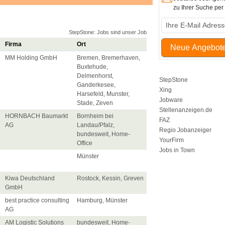
zu Ihrer Suche pe
StepStone: Jobs sind unser Job
Firma
Ort
Neue Angebote
MM Holding GmbH
Bremen, Bremerhaven,
Buxtehude,
Delmenhorst,
StepStone
Ganderkesee,
Xing
Harsefeld, Munster,
Jobware
Stade, Zeven
Stellenanzeigen.de
HORNBACH Baumarkt
Bornheim bei
FAZ
AG
Landau/Pfalz,
Regio Jobanzeiger
bundesweit, Home-
YourFirm
Office
Jobs in Town
Münster
Kiwa Deutschland
Rostock, Kessin, Greven
GmbH
best practice consulting
Hamburg, Münster
AG
AM Logistic Solutions
bundesweit, Home-