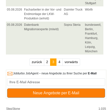
Stuttgart
05.08.2026
Facharbeiter in der Vor- und
Daimler Truck
Wörth
Endmontage der LKW-
AG
Produktion (w/m/d)
05.08.2026
Datenbank
Sopra Steria
bundesweit,
Migrationsexperte (m/w/d)
Berlin,
Frankfurt,
Hamburg,
Köln,
Leipzig,
München
zurück
2
3
4
vorwärts
Jobturbo JobAgent – neue Angebote zu Ihrer Suche per
E-Mail
Neue Angebote per E-Mail
StepStone
1.035