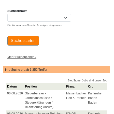
Suchzeitraum
Sie können das Alter der Anzeigen eingrenzen
Suche starten
Mehr Suchoptionen?
Ihre Suche ergab 1.352 Treffer
StepStone: Jobs sind unser Job
Datum
Position
Firma
Ort
06.08.2026
Steuerberater -
Maisenbacher
Karlsruhe,
Jahresabschlüsse /
Hort & Partner
Baden-
Steuererklärungen /
Baden
Bilanzierung (m/w/d)
06.08.2026
Manager Investor Relations
IONOS
Karlsruhe