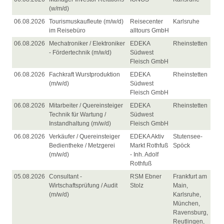
(w/m/d)
06.08.2026
Tourismuskaufleute (m/w/d)
Reisecenter
Karlsruhe
im Reisebüro
alltours GmbH
06.08.2026
Mechatroniker / Elektroniker
EDEKA
Rheinstetten
- Fördertechnik (m/w/d)
Südwest
Fleisch GmbH
06.08.2026
Fachkraft Wurstproduktion
EDEKA
Rheinstetten
(m/w/d)
Südwest
Fleisch GmbH
06.08.2026
Mitarbeiter / Quereinsteiger
EDEKA
Rheinstetten
Technik für Wartung /
Südwest
Instandhaltung (m/w/d)
Fleisch GmbH
06.08.2026
Verkäufer / Quereinsteiger
EDEKA Aktiv
Stutensee-
Bedientheke / Metzgerei
Markt Rothfuß
Spöck
(m/w/d)
- Inh. Adolf
Rothfuß
05.08.2026
Consultant -
RSM Ebner
Frankfurt am
Wirtschaftsprüfung / Audit
Stolz
Main,
(m/w/d)
Karlsruhe,
München,
Ravensburg,
Reutlingen,