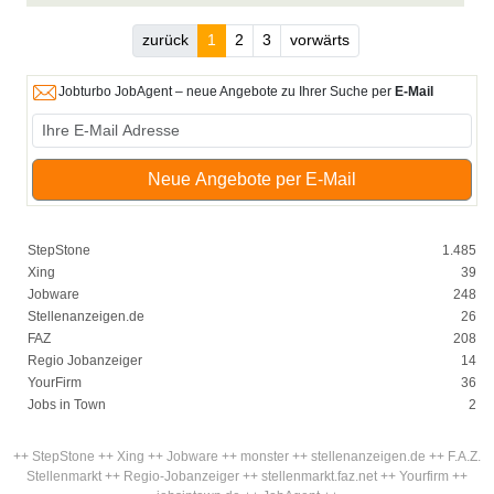
zurück
1
2
3
vorwärts
Jobturbo JobAgent – neue Angebote zu Ihrer Suche per
E-Mail
Neue Angebote per E-Mail
StepStone
1.485
Xing
39
Jobware
248
Stellenanzeigen.de
26
FAZ
208
Regio Jobanzeiger
14
YourFirm
36
Jobs in Town
2
++ StepStone ++ Xing ++ Jobware ++ monster ++ stellenanzeigen.de ++ F.A.Z.
Stellenmarkt ++ Regio-Jobanzeiger ++ stellenmarkt.faz.net ++ Yourfirm ++