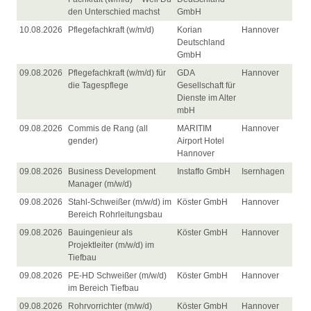
den Unterschied machst
GmbH
10.08.2026
Pflegefachkraft (w/m/d)
Korian
Hannover
Deutschland
GmbH
09.08.2026
Pflegefachkraft (w/m/d) für
GDA
Hannover
die Tagespflege
Gesellschaft für
Dienste im Alter
mbH
09.08.2026
Commis de Rang (all
MARITIM
Hannover
gender)
Airport Hotel
Hannover
09.08.2026
Business Development
Instaffo GmbH
Isernhagen
Manager (m/w/d)
09.08.2026
Stahl-Schweißer (m/w/d) im
Köster GmbH
Hannover
Bereich Rohrleitungsbau
09.08.2026
Bauingenieur als
Köster GmbH
Hannover
Projektleiter (m/w/d) im
Tiefbau
09.08.2026
PE-HD Schweißer (m/w/d)
Köster GmbH
Hannover
im Bereich Tiefbau
09.08.2026
Rohrvorrichter (m/w/d)
Köster GmbH
Hannover