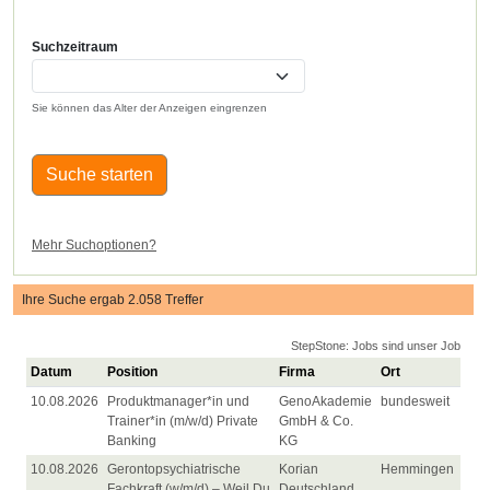
Suchzeitraum
Sie können das Alter der Anzeigen eingrenzen
Suche starten
Mehr Suchoptionen?
Ihre Suche ergab 2.058 Treffer
StepStone: Jobs sind unser Job
Datum
Position
Firma
Ort
10.08.2026
Produktmanager*in und
GenoAkademie
bundesweit
Trainer*in (m/w/d) Private
GmbH & Co.
Banking
KG
10.08.2026
Gerontopsychiatrische
Korian
Hemmingen
Fachkraft (w/m/d) – Weil Du
Deutschland