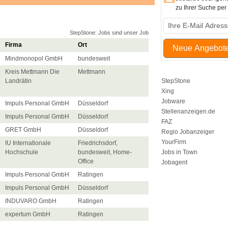
zu Ihrer Suche pe
StepStone: Jobs sind unser Job
Firma
Ort
Neue Angebote
Mindmonopol GmbH
bundesweit
Kreis Mettmann Die
Mettmann
Landrätin
StepStone
Xing
Jobware
Impuls Personal GmbH
Düsseldorf
Stellenanzeigen.de
Impuls Personal GmbH
Düsseldorf
FAZ
GRET GmbH
Düsseldorf
Regio Jobanzeiger
YourFirm
IU Internationale
Friedrichsdorf,
Hochschule
bundesweit, Home-
Jobs in Town
Office
Jobagent
Impuls Personal GmbH
Ratingen
Impuls Personal GmbH
Düsseldorf
INDUVARO GmbH
Ratingen
expertum GmbH
Ratingen