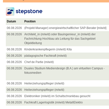
Datum
Position
06.08.2026
(Projekt-Manager) energiewirtschaftlicher SAP-Berater [m/w/d]
06.08.2026
Architekt_in (m/w/d) oder Bauingenieur_in (m/w/d) der
Fachrichtung Hochbau als Leitung für das Sachgebiet
Objektleitung
06.08.2026
Kinderkrankenpflegerin (m/w/d) Kita
06.08.2026
pädagogische Fachkraft (m/w/d)
06.08.2026
Chef de Partie (m/w/d)
06.08.2026
Duales Studium Mediendesign (B.A.) am virtuellen Campus -
fokusmedien
06.08.2026
Heilerziehungspfleger (m/w/d)
06.08.2026
Heilerziehungspfleger (m/w/d)
06.08.2026
Elektroniker (m/w/d) im Schaltschrankbau gesucht
06.08.2026
Fachkraft Lagerlogistik (m/w/d) MetallElektro