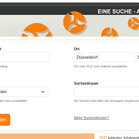
t
Ort
keting
Ort oder PLZ und Umkreis auswählen
Suchzeitraum
der eins auswählen
Sie können das Alter der Anzeigen eingrenze
Mehr Suchoptionen?
ten
Jobturbo JobAgent