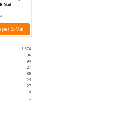
r
E-Mail
 per E-Mail
1.674
36
94
27
86
24
27
10
1