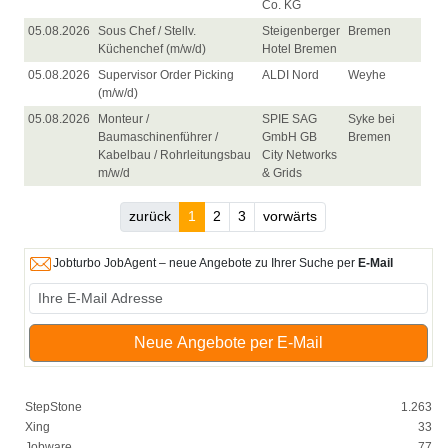
Co. KG
05.08.2026
Sous Chef / Stellv.
Steigenberger
Bremen
Küchenchef (m/w/d)
Hotel Bremen
05.08.2026
Supervisor Order Picking
ALDI Nord
Weyhe
(m/w/d)
05.08.2026
Monteur /
SPIE SAG
Syke bei
Baumaschinenführer /
GmbH GB
Bremen
Kabelbau / Rohrleitungsbau
City Networks
m/w/d
& Grids
zurück
1
2
3
vorwärts
Jobturbo JobAgent – neue Angebote zu Ihrer Suche per
E-Mail
Neue Angebote per E-Mail
StepStone
1.263
Xing
33
Jobware
77