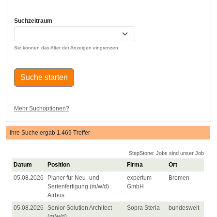
Suchzeitraum
Sie können das Alter der Anzeigen eingrenzen
Suche starten
Mehr Suchoptionen?
Ihre Suche ergab 1.469 Treffer
StepStone: Jobs sind unser Job
Datum
Position
Firma
Ort
05.08.2026
Planer für Neu- und
expertum
Bremen
Serienfertigung (m/w/d)
GmbH
Airbus
05.08.2026
Senior Solution Architect
Sopra Steria
bundesweit
(m/w/d)