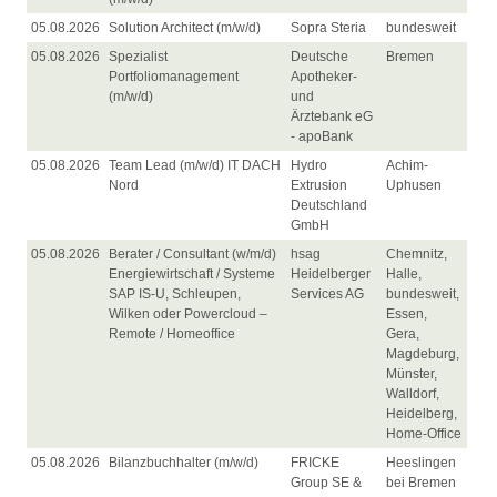
05.08.2026
Solution Architect (m/w/d)
Sopra Steria
bundesweit
05.08.2026
Spezialist
Deutsche
Bremen
Portfoliomanagement
Apotheker-
(m/w/d)
und
Ärztebank eG
- apoBank
05.08.2026
Team Lead (m/w/d) IT DACH
Hydro
Achim-
Nord
Extrusion
Uphusen
Deutschland
GmbH
05.08.2026
Berater / Consultant (w/m/d)
hsag
Chemnitz,
Energiewirtschaft / Systeme
Heidelberger
Halle,
SAP IS-U, Schleupen,
Services AG
bundesweit,
Wilken oder Powercloud –
Essen,
Remote / Homeoffice
Gera,
Magdeburg,
Münster,
Walldorf,
Heidelberg,
Home-Office
05.08.2026
Bilanzbuchhalter (m/w/d)
FRICKE
Heeslingen
Group SE &
bei Bremen